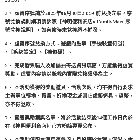
3、 虛寶序號請於2025年06月30日23:59 前兌換完畢，序
號兌換規則細項請參照
【神明便利商店x FamilyMart 序
號兌換說明】
，如有逾時未兌換恕不補發。
4、 虛寶序號兌換方式：遊戲內點擊【手機裝置符號】
>【系統設定】>【禮包碼】。
5、 完成發票輸入及加碼抽寄送資訊填寫，方能獲得虛寶
獎勵，虛寶內容請以遊戲內實際兌換獲得為主。
6、 本活動獲得的獎勵道具、活動次數，均不得自行要求
主辦單位轉換、轉讓、折換現金或其它虛擬道具、貨幣，
亦不得退款。
7、 實體獎勵獲獎名單，將於活動結束後14個工作日內於
在
《神明便利商店》官方粉絲專頁
公布。
8、 本活動僅限台灣玩家參與，且設籍於台灣、澎湖、金